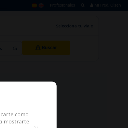
Profesionales
Mi Fred. Olsen
Selecciona tu viaje
Buscar
ficarte como
ara mostrarte