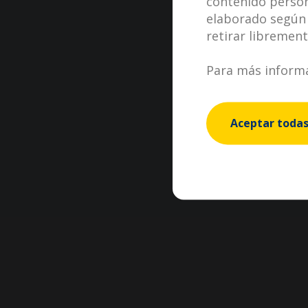
contenido persona
elaborado según 
retirar libremen
Para más informa
Aceptar toda