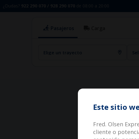
¿Dudas?
922 290 070
/ 928 290 070
de 08:00 a 20:00
Pasajeros
Carga
Este sitio w
Fred. Olsen Expre
cliente o potenci