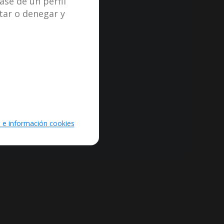
ase de un perfil
tar o denegar y
e información cookies