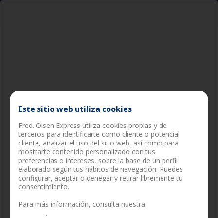
Pasajeros
Carga
Este sitio web utiliza cookies
Fred. Olsen Express utiliza cookies propias y de
terceros para identificarte como cliente o potencial
cliente, analizar el uso del sitio web, así como para
mostrarte contenido personalizado con tus
preferencias o intereses, sobre la base de un perfil
elaborado según tus hábitos de navegación. Puedes
configurar, aceptar o denegar y retirar libremente tu
consentimiento.
Buscar
Para más información, consulta nuestra
política de
cookies
.